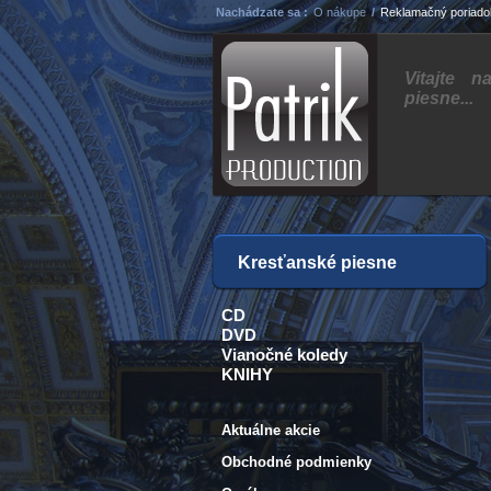
Nachádzate sa :
O nákupe
/
Reklamačný poriado
Vitajte 
piesne...
Kresťanské piesne
CD
DVD
Vianočné koledy
KNIHY
Aktuálne akcie
Obchodné podmienky