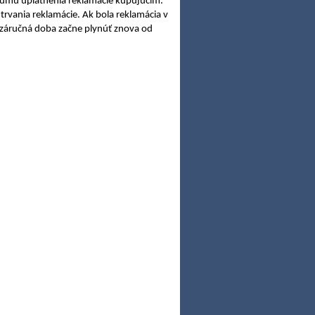
tumu uplatnenia reklamácie kupujúcím.
rvania reklamácie. Ak bola reklamácia v
záručná doba začne plynúť znova od