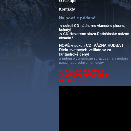
O nákupe
Kontakty
Najnovšie pridané:
-v sekcii CD-nádherné vianočné piesne,
koledy!
-v CD-Hovorene slovo-Radošinské naivné
divadlo !
NOVÉ v sekcii CD- VÁŽNA HUDBA !
Diela svetových velikánov za
fantastické ceny!
a pritom o výnimočné spracovania v podaní
našich popredných umelcov.
OFICIÁLNY VIDEOKLIP
VYDAVATEĽSTVA PATRIK
PRODUCTION