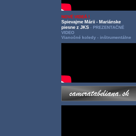
NOVÉ VIDEÁ !
Spievajme Márii - Mariánske
piesne z JKS
-
PREZENTAČNÉ
VIDEO
Vianočné koledy - inštrumentálne