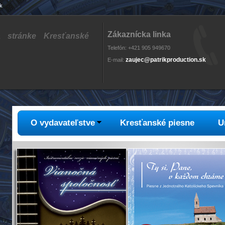
k
Zákaznícka linka
na stránke Kresťanské
Telefón: +421 905 949670
zaujec@patrikproduction.sk
E-mail:
O vydavateľstve
Kresťanské piesne
U