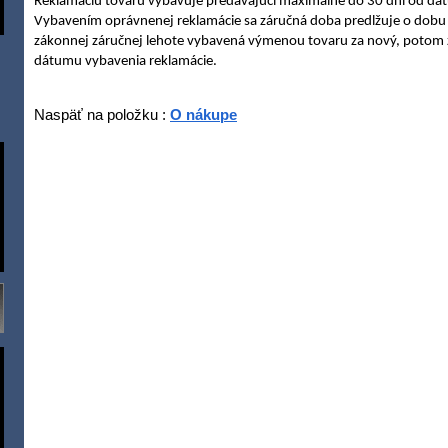
Reklamáciu tovaru vybavuje predávajúcí maximálne do 30 dní od dá
Vybavením oprávnenej reklamácie sa záručná doba predlžuje o dobu t
zákonnej záručnej lehote vybavená výmenou tovaru za nový, potom 
dátumu vybavenia reklamácie.
Naspäť na položku :
O nákupe