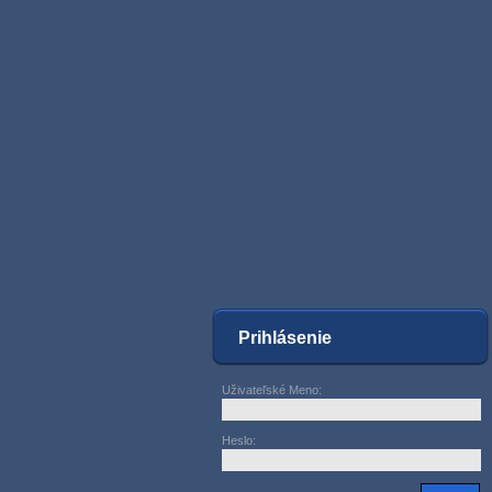
Prihlásenie
Uživateľské Meno
:
Heslo
: