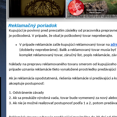
Reklamačný poriadok
Kupujúci je povinný pred prevzatím zásielky od pracovníka prepravnej 
je poškodená. V prípade, že obal je poškodený tovar nepreberajte.
V prípade reklamácie zašle kupujúci reklamovaný tovar na
adre
(dobierky nepreberáme). Balík a reklamovaný tovar musia byť
komplet reklamovaný tovar, záručný list, popis reklamácie, z
Náklady na prepravu reklamovaného tovaru smerom od kupujúceho k
prípade uznania reklamácie tieto vynaložené prostriedky predávajúc
Ak je reklamácia opodstatnená, riešenia reklamácie si predávajúci a
akceptuje postupnosť:
1. Odstránenie závady
2. Ak sa preukáže výrobná vada, tovar bude vymenený za nový aleb
3. Ak nie je možné realizovať postupnosť podľa 1 a 2, potom predáva