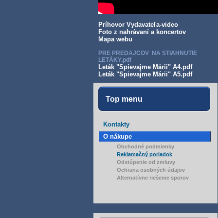
Príhovor Vydavateľa-video
Foto z nahrávaní a koncertov
Mapa webu
PRE PREDAJCOV NA STIAHNUTIE
LETÁKY.pdf
Leták "Spievajme Márii" A4.pdf
Leták "Spievajme Márii" A5.pdf
Top menu
Kontakty
O nákupe
Obchodné podmienky
Reklamačný poriadok
Odstúpenie od zmluvy
Ochrana osobných údajov
Alternatívne riešenie sporov