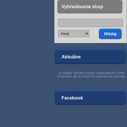
Vyhľadávanie shop
Aktuálne
..tu nájdete aktuálne správy Vydavateľstva Patrik
production, ale aj rôzne iné zaujímavosti, aktuality..
Facebook