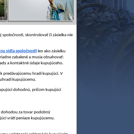
spoločnosti, skontrolovať či zásielka nie
su sídla spoločnosti
len ako zásielku
 riadne zabalené a musia obsahovať:
ávady a kontaktné údaje kupujúceho.
 predávajúcemu hradí kupujúci. V
i uhradí kupujúcemu.
 kupujúci dohodnú, pričom kupujúci
o dohodou za tovar podobný
júci vráti peniaze kupujúcemu.