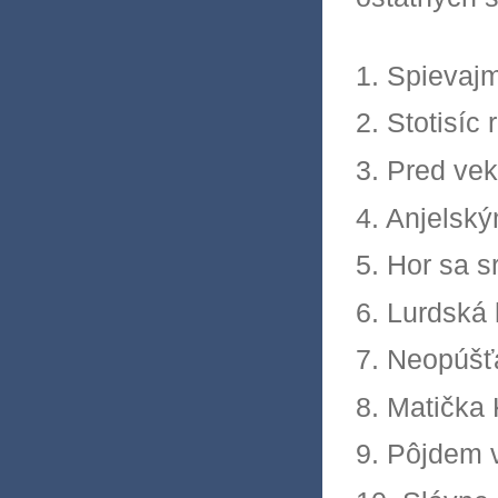
1. Spievajm
2. Stotisíc
3. Pred ve
4. Anjelsk
5. Hor sa s
6. Lurdská
7. Neopúšť
8. Matička 
9. Pôjdem v 