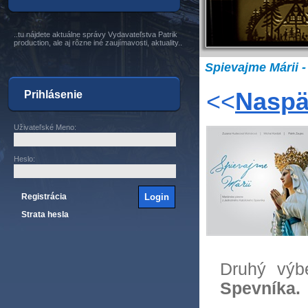
..tu nájdete aktuálne správy Vydavateľstva Patrik
production, ale aj rôzne iné zaujímavosti, aktuality..
Spievajme Márii 
<<
Naspä
Prihlásenie
Uživateľské Meno
:
Heslo
:
Registrácia
Strata hesla
Druhý výb
Spevníka.