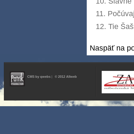
10. Slávne
11. Počúvaj
12. Tie Ša
Naspäť na po
CMS by qwebs
|
© 2012 Allweb