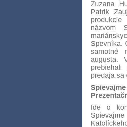
Zuzana Hu
Patrik Zau
produkcie 
názvom S
mariánsky
Spevníka. 
samotné 
augusta. 
prebiehali
predaja sa
Spievajme
Prezentač
Ide o kom
Spievajme 
Katolíck