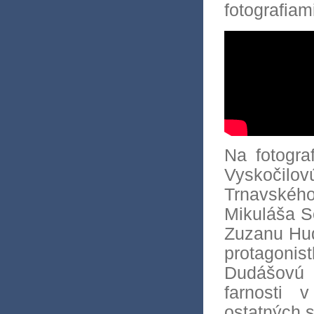
fotografiam
Na fotogra
Vyskočil
Trnavské
Mikuláša S
Zuzanu Hud
protagon
Dudášovú -
farnosti 
ostatných s