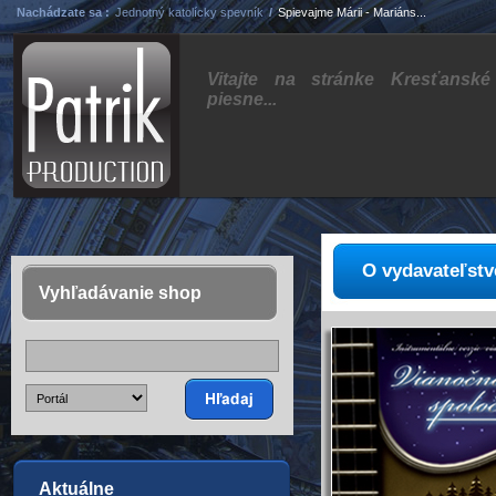
Nachádzate sa :
Jednotný katolícky spevník
/
Spievajme Márii - Mariáns...
Vitajte na stránke Kresťanské
piesne...
O vydavateľstv
Vyhľadávanie shop
Aktuálne