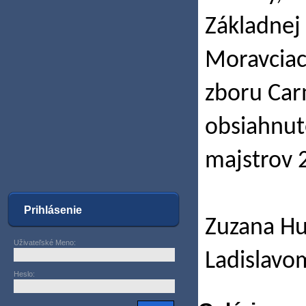
Základnej 
Moravciac
zboru Car
obsiahnuté
majstrov 2
Prihlásenie
Zuzana Hu
Uživateľské Meno
:
Ladislavo
Heslo
: