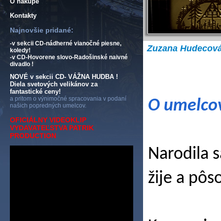
O nákupe
Kontakty
Najnovšie pridané:
-v sekcii CD-nádherné vianočné piesne,
Zuzana Hudecová
koledy!
-v CD-Hovorene slovo-Radošinské naivné
divadlo !
NOVÉ v sekcii CD- VÁŽNA HUDBA !
Diela svetových velikánov za
fantastické ceny!
a pritom o výnimočné spracovania v podaní
O umelco
našich popredných umelcov.
OFICIÁLNY VIDEOKLIP
VYDAVATEĽSTVA PATRIK
PRODUCTION
Narodila 
žije a pôs