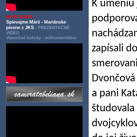
K umeniu j
podporoval
NOVÉ VIDEÁ !
Spievajme Márii - Mariánske
piesne z JKS
-
PREZENTAČNÉ
nachádzam
VIDEO
Vianočné koledy - inštrumentálne
zapísali 
smerovani
Dvončová 
a pani Kat
študovala 
dvojcyklo