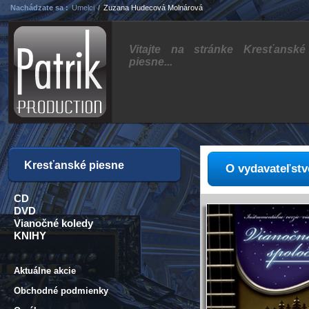
Nachádzate sa :
Umelci
/
Zuzana Hudecová Molnárová
Vitajte na stránke Kresťanské
piesne...
Kresťanské piesne
O vydavateľstv
CD
DVD
Vianočné koledy
KNIHY
Aktuálne akcie
Obchodné podmienky