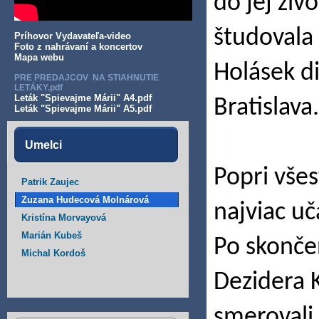
do jej živ
študovala 
Príhovor Vydavateľa-video
Foto z nahrávaní a koncertov
Mapa webu
Holásek d
PRE PREDAJCOV NA STIAHNUTIE
LETÁKY.pdf
Leták "Spievajme Márii" A4.pdf
Bratislava.
Leták "Spievajme Márii" A5.pdf
Umelci
Popri vše
Patrik Zaujec
Zuzana Hudecová Molnárová
najviac uč
Kristína Morvayová
Marián Kubeš
Po skonče
Michal Kordoš
Dezidera 
smerovali 