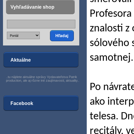
Vyhľadávanie shop
Profesora 
znalosti z
sólového s
samotnej.
Aktuálne
..tu nájdete aktuálne správy Vydavateľstva Patrik
production, ale aj rôzne iné zaujímavosti, aktuality..
Po návrate
ako interp
Facebook
telesa. D
recitály, 