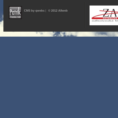
CMS by qwebs
|
© 2012 Allweb