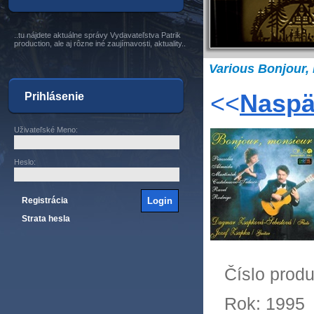
..tu nájdete aktuálne správy Vydavateľstva Patrik
production, ale aj rôzne iné zaujímavosti, aktuality..
Various Bonjour,
<<
Naspä
Prihlásenie
Uživateľské Meno
:
Heslo
:
Registrácia
Strata hesla
Číslo produ
Rok:
1995