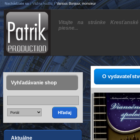
Nachádzate sa :
Vážna hudba
/
Various Bonjour, monsieur
Vitajte na stránke Kresťanské
piesne...
O vydavateľstv
Vyhľadávanie shop
Aktuálne