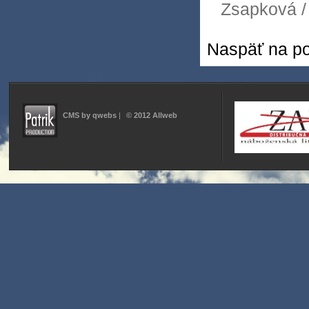
Zsapková /
Naspäť na po
CMS by qwebs
|
© 2012 Allweb