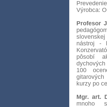
Prevedenie
Výrobca:
O
Profesor 
pedagógo
slovenskej
nástroj - 
Konzervató
pôsobí a
dychových 
100 ocen
gitarových
kurzy po ce
Mgr. art.
mnoho s