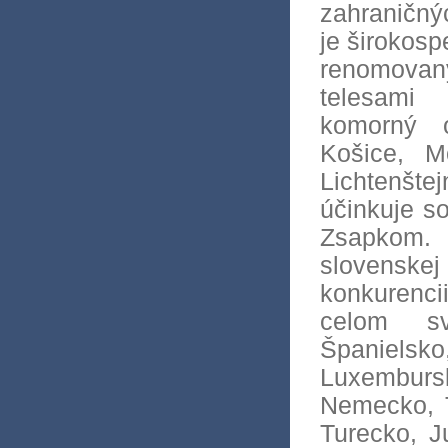
zahraničnýc
je širokosp
renomova
telesami
komorný o
Košice, M
Lichtenšte
účinkuje s
Zsapkom.
slovenskej
konkurenci
celom sv
Španiels
Luxembur
Nemecko, T
Turecko, J