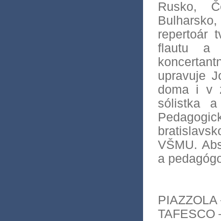
Rusko, Č
Bulharsk
repertoár 
flautu a 
koncertantn
upravuje J
doma i v 
sólistka 
Pedagog
bratislavs
VŠMU. Abso
a pedagógo
PIAZZOLA 
TAFESCO 