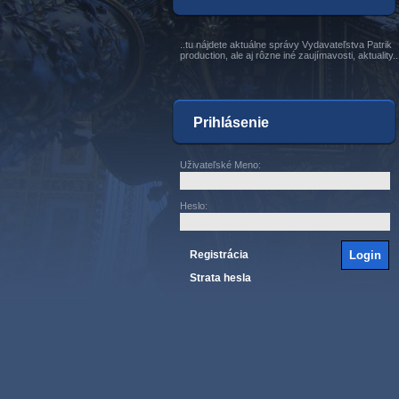
..tu nájdete aktuálne správy Vydavateľstva Patrik
production, ale aj rôzne iné zaujímavosti, aktuality..
Prihlásenie
Uživateľské Meno
:
Heslo
:
Registrácia
Strata hesla