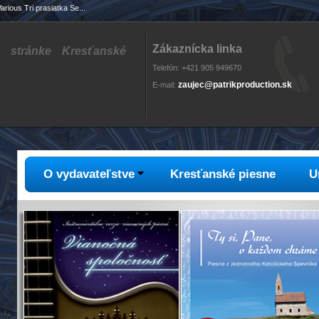
arious Tri prasiatka Se...
Zákaznícka linka
na stránke Kresťanské
Telefón: +421 905 949670
zaujec@patrikproduction.sk
E-mail:
O vydavateľstve
Kresťanské piesne
U