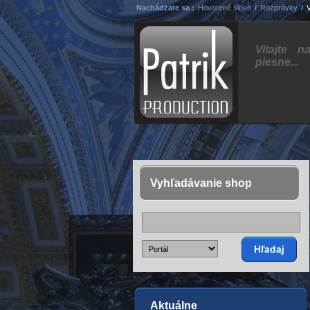
Nachádzate sa :
Hovorené slovo
/
Rozprávky
/
V
Vitajte 
piesne...
Vyhľadávanie shop
Aktuálne