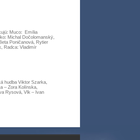
kujú: Muco: Emília
rko: Michal Dočolomanský,
Beta Poničanová, Rytier
k, Radca: Vladimír
ká hudba Viktor Szarka,
a – Zora Kolínska,
va Rysová, Vlk – Ivan