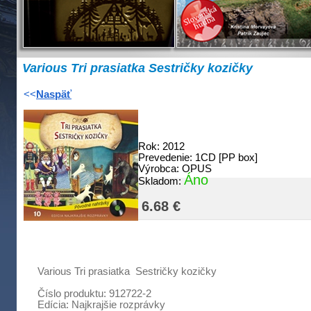
Various Tri prasiatka Sestričky kozičky
<<
Naspäť
Rok:
2012
Prevedenie:
1CD [PP box]
Výrobca:
OPUS
Áno
Skladom:
6.68 €
Various Tri prasiatka Sestričky kozičky
Číslo produktu:
912722-2
Edícia:
Najkrajšie rozprávky