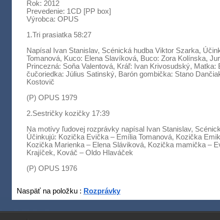
Rok:
2012
Prevedenie:
1CD [PP box]
Výrobca:
OPUS
1.Tri prasiatka 58:27
Napísal Ivan Stanislav, Scénická hudba Viktor Szarka, Účin
Tomanová, Kuco: Elena Slavíková, Buco: Zora Kolínska, Ju
Princezná: Soňa Valentová, Kráľ: Ivan Krivosudský, Matka: 
čučoriedka: Július Satinský, Barón gombička: Stano Dančia
Kostovič
(P) OPUS 1979
2.Sestričky kozičky 17:39
Na motívy ľudovej rozprávky napísal Ivan Stanislav, Scénic
Účinkujú: Kozička Evička – Emília Tomanová, Kozička Emik
Kozička Marienka – Elena Sláviková, Kozička mamička – E
Krajíček, Kováč – Oldo Hlaváček
(P) OPUS 1976
Naspäť na položku :
Rozprávky