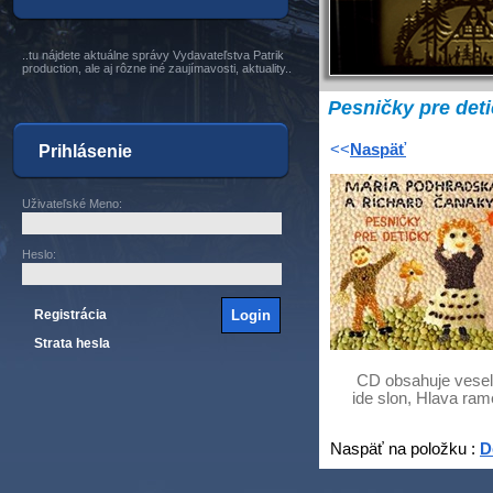
..tu nájdete aktuálne správy Vydavateľstva Patrik
production, ale aj rôzne iné zaujímavosti, aktuality..
Pesničky pre det
<<
Naspäť
Prihlásenie
Uživateľské Meno
:
Heslo
:
Registrácia
Strata hesla
CD obsahuje veselé 
ide slon, Hlava ram
Naspäť na položku :
D