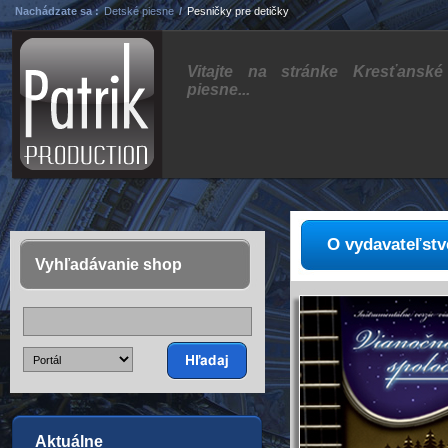
Nachádzate sa :
Detské piesne
/
Pesničky pre detičky
Vitajte na stránke Kresťanské
piesne...
O vydavateľstv
Vyhľadávanie shop
Aktuálne