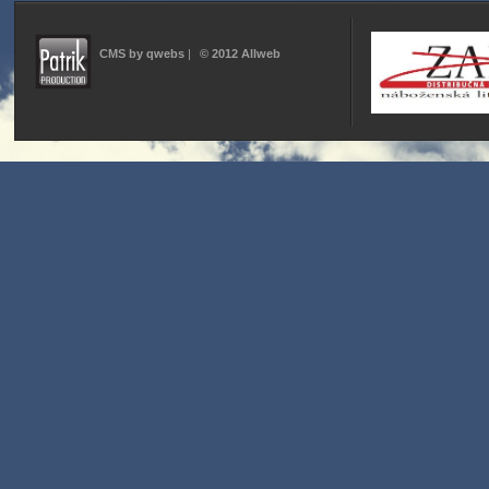
CMS by qwebs
|
© 2012 Allweb